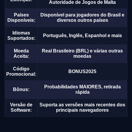
Autoridade de Jogos de Malta
Países
Disponível para jogadores do Brasil e
Disponíveis:
diversos outros países
Idiomas
Português, Inglês, Espanhol e mais
Suportados:
Moeda
Real Brasileiro (BRL) e várias outras
Aceita:
moedas
Código
BONUS2025
Promocional:
Probabilidades MAIORES, retirada
Bônus:
rápida
Versão de
Suporta as versões mais recentes dos
Software:
principais navegadores