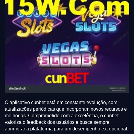
O aplicativo cunbet está em constante evolução, com
atualizações periódicas que incorporam novos recursos e
melhorias. Comprometido com a excelência, o cunbet
valoriza o feedback dos usuários e busca sempre
aprimorar a plataforma para um desempenho excepcional.