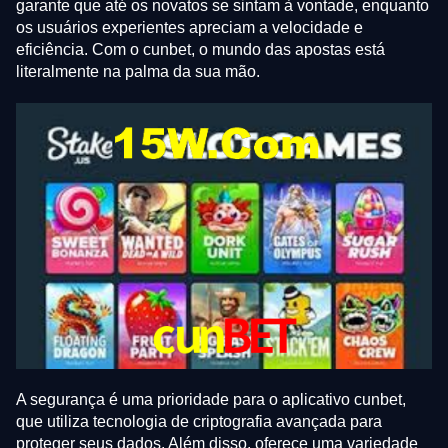
garante que até os novatos se sintam à vontade, enquanto
os usuários experientes apreciam a velocidade e
eficiência. Com o cunbet, o mundo das apostas está
literalmente na palma da sua mão.
A segurança é uma prioridade para o aplicativo cunbet,
que utiliza tecnologia de criptografia avançada para
proteger seus dados. Além disso, oferece uma variedade