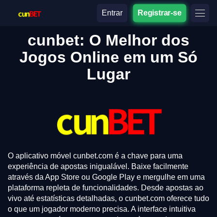
Entrar
Registrar-se
cunbet: O Melhor dos
Jogos Online em um Só
Lugar
O aplicativo móvel cunbet.com é a chave para uma
experiência de apostas inigualável. Baixe facilmente
através da App Store ou Google Play e mergulhe em uma
plataforma repleta de funcionalidades. Desde apostas ao
vivo até estatísticas detalhadas, o cunbet.com oferece tudo
o que um jogador moderno precisa. A interface intuitiva