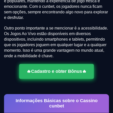
e populares, mantendo a experiência de jogo fresca e
emocionante. Com o cunbet, os jogadores nunca ficam
sem opções, sempre encontrando algo novo para explorar
e desfrutar.
Outro ponto importante a se mencionar é a acessibilidade.
Os Jogos Ao Vivo estão disponíveis em diversos
dispositivos, incluindo smartphones e tablets, permitindo
que os jogadores joguem em qualquer lugar e a qualquer
momento. Isso é uma grande vantagem no mundo atual,
onde a mobilidade é chave.
🔥Cadastro e obter Bônus🔥
Informações Básicas sobre o Cassino
cunbet