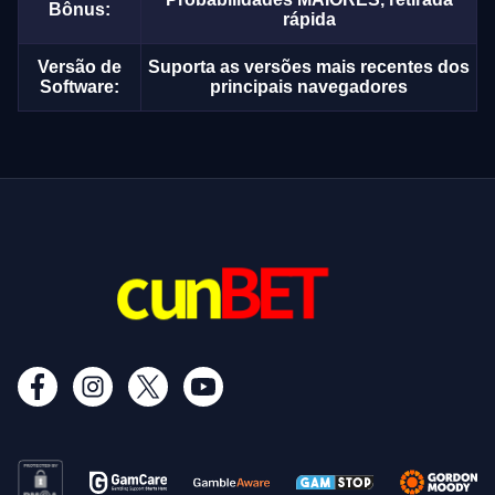
Bônus:
rápida
Versão de
Suporta as versões mais recentes dos
Software:
principais navegadores