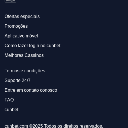
Ofertas especiais
Promoções
Aplicativo móvel
Como fazer login no cunbet
Melhores Cassinos
Termos e condições
Suporte 24/7
Entre em contato conosco
FAQ
cunbet
cunbet.com ©2025 Todos os direitos reservados.